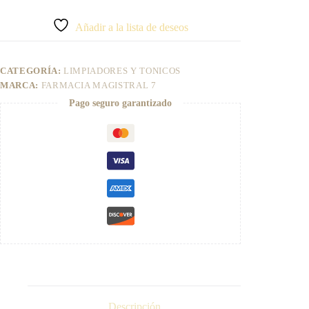
200ml
l
Farmacia
t
Añadir a la lista de deseos
Magistral
e
7
r
cantidad
n
CATEGORÍA:
LIMPIADORES Y TONICOS
a
t
MARCA:
FARMACIA MAGISTRAL 7
i
Pago seguro garantizado
v
e
:
Descripción