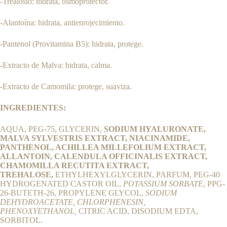
-Trealosio: hidrata, osmoprotector.
-Alantoína: hidrata, antienrojecimiento.
-Pantenol (Provitamina B5): hidrata, protege.
-Extracto de Malva: hidrata, calma.
-Extracto de Camomila: protege, suaviza.
INGREDIENTES:
AQUA, PEG-75, GLYCERIN,
SODIUM HYALURONATE,
MALVA SYLVESTRIS EXTRACT, NIACINAMIDE,
PANTHENOL, ACHILLEA MILLEFOLIUM EXTRACT,
ALLANTOIN, CALENDULA OFFICINALIS EXTRACT,
CHAMOMILLA RECUTITA EXTRACT,
TREHALOSE,
ETHYLHEXYLGLYCERIN, PARFUM, PEG-40
HYDROGENATED CASTOR OIL,
POTASSIUM SORBATE
, PPG-
26-BUTETH-26, PROPYLENE GLYCOL,
SODIUM
DEHYDROACETATE, CHLORPHENESIN,
PHENOXYETHANOL,
CITRIC ACID, DISODIUM EDTA,
SORBITOL.