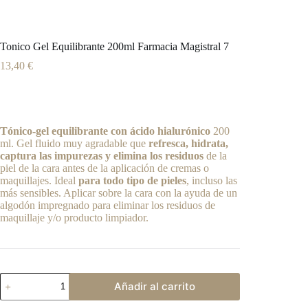
Tonico Gel Equilibrante 200ml Farmacia Magistral 7
13,40
€
Tónico-gel equilibrante con ácido hialurónico
200
ml. Gel fluido muy agradable que
refresca, hidrata,
captura las impurezas y elimina los residuos
de la
piel de la cara antes de la aplicación de cremas o
maquillajes. Ideal
para todo tipo de pieles
, incluso las
más sensibles. Aplicar sobre la cara con la ayuda de un
algodón impregnado para eliminar los residuos de
maquillaje y/o producto limpiador.
Tonico
Añadir al carrito
Gel
Equilibrante
A