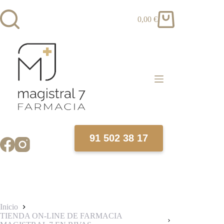
Saltar
al
0,00
€
contenido
Carro
de
compra
91 502 38 17
Inicio
TIENDA ON-LINE DE FARMACIA