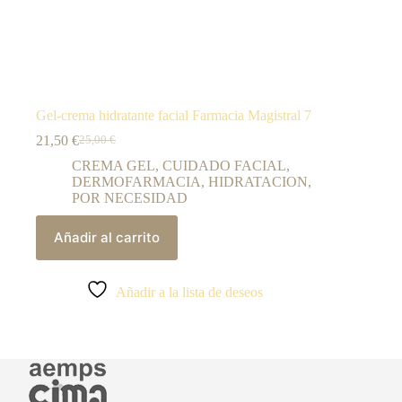
Gel-crema hidratante facial Farmacia Magistral 7
21,50
€
25,00
€
El
El
precio
precio
CREMA GEL
,
CUIDADO FACIAL
,
original
actual
DERMOFARMACIA
,
HIDRATACION
,
era:
es:
POR NECESIDAD
25,00 €.
21,50 €.
Añadir al carrito
Añadir a la lista de deseos