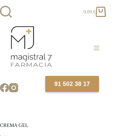
Saltar
al
0,00
€
contenido
Carro
de
compra
91 502 38 17
CREMA GEL