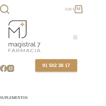
Saltar
al
0,00
€
contenido
Carro
de
compra
91 502 38 17
SUPLEMENTOS