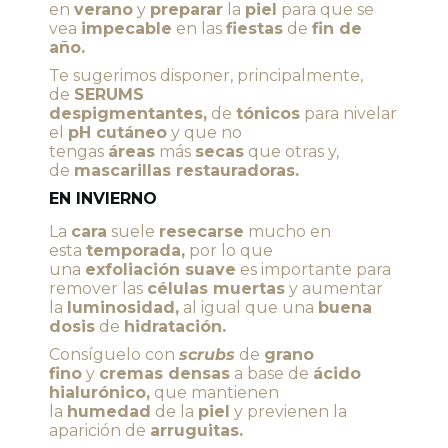
en
verano
y
preparar
la
piel
para que se
vea
impecable
en las
fiestas
de
fin de
año.
Te sugerimos disponer, principalmente,
de
SERUMS
despigmentantes,
de
tónicos
para nivelar
el
pH cutáneo
y que no
tengas
áreas
más
secas
que otras y,
de
mascarillas restauradoras.
EN INVIERNO
La
cara
suele
resecarse
mucho en
esta
temporada,
por lo que
una
exfoliación suave
es importante para
remover las
células muertas
y aumentar
la
luminosidad,
al igual que una
buena
dosis
de
hidratación.
Consíguelo con
scrubs
de
grano
fino
y
cremas densas
a base de
ácido
hialurónico,
que mantienen
la
humedad
de la
piel
y previenen la
aparición de
arruguitas.