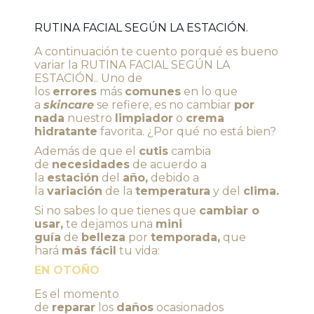
RUTINA FACIAL SEGÚN LA ESTACIÓN.
A continuación te cuento porqué es bueno
variar la RUTINA FACIAL SEGÚN LA
ESTACIÓN.. Uno de
los
errores
más
comunes
en lo que
a
skincare
se refiere, es no cambiar
por
nada
nuestro
limpiador
o
crema
hidratante
favorita. ¿Por qué no está bien?
Además de que el
cutis
cambia
de
necesidades
de acuerdo a
la
estación
del
año,
debido a
la
variación
de la
temperatura
y del
clima.
Si no sabes lo que tienes que
cambiar o
usar,
te dejamos una
mini
guía
de
belleza
por
temporada,
que
hará
más fácil
tu vida:
EN OTOÑO
Es el momento
de
reparar
los
daños
ocasionados