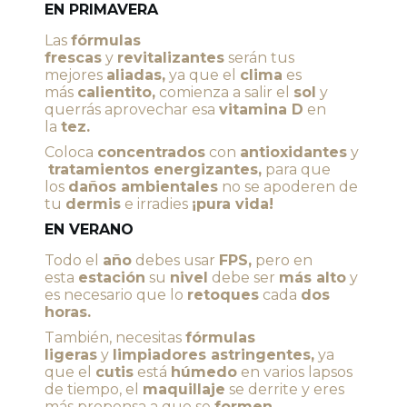
EN PRIMAVERA
Las
fórmulas
frescas
y
revitalizantes
serán tus
mejores
aliadas,
ya que el
clima
es
más
calientito,
comienza a salir el
sol
y
querrás aprovechar esa
vitamina D
en
la
tez.
Coloca
concentrados
con
antioxidantes
y
tratamientos energizantes,
para que
los
daños ambientales
no se apoderen de
tu
dermis
e irradies
¡pura vida!
EN VERANO
Todo el
año
debes usar
FPS,
pero en
esta
estación
su
nivel
debe ser
más alto
y
es necesario que lo
retoques
cada
dos
horas.
También, necesitas
fórmulas
ligeras
y
limpiadores astringentes,
ya
que el
cutis
está
húmedo
en varios lapsos
de tiempo, el
maquillaje
se derrite y eres
más propensa a que se
formen