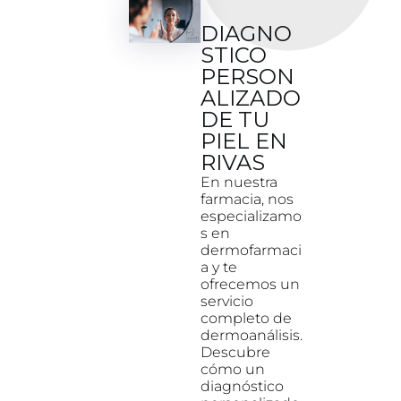
DIAGNO
STICO
PERSON
ALIZADO
DE TU
PIEL EN
RIVAS
En nuestra
farmacia, nos
especializamo
s en
dermofarmaci
a y te
ofrecemos un
servicio
completo de
dermoanálisis.
Descubre
cómo un
diagnóstico