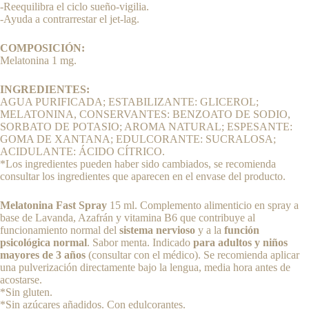
-Reequilibra el ciclo sueño-vigilia.
-Ayuda a contrarrestar el jet-lag.
COMPOSICIÓN:
Melatonina 1 mg.
INGREDIENTES:
AGUA PURIFICADA; ESTABILIZANTE: GLICEROL;
MELATONINA, CONSERVANTES: BENZOATO DE SODIO,
SORBATO DE POTASIO; AROMA NATURAL; ESPESANTE:
GOMA DE XANTANA; EDULCORANTE: SUCRALOSA;
ACIDULANTE: ÁCIDO CÍTRICO.
*Los ingredientes pueden haber sido cambiados, se recomienda
consultar los ingredientes que aparecen en el envase del producto.
Melatonina Fast Spray
15 ml. Complemento alimenticio en spray a
base de Lavanda, Azafrán y vitamina B6 que contribuye al
funcionamiento normal del
sistema nervioso
y a la
función
psicológica normal
. Sabor menta. Indicado
para adultos y niños
mayores de 3 años
(consultar con el médico). Se recomienda aplicar
una pulverización directamente bajo la lengua, media hora antes de
acostarse.
*Sin gluten.
*Sin azúcares añadidos. Con edulcorantes.