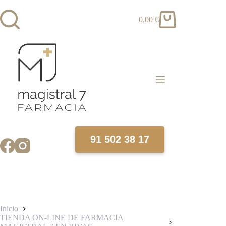
Saltar
al
0,00
€
contenido
Carro
de
compra
91 502 38 17
Inicio
TIENDA ON-LINE DE FARMACIA