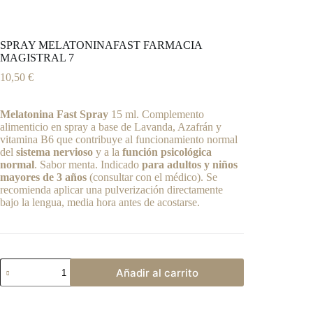
SPRAY MELATONINAFAST FARMACIA
MAGISTRAL 7
10,50
€
Melatonina Fast Spray
15 ml. Complemento
alimenticio en spray a base de Lavanda, Azafrán y
vitamina B6 que contribuye al funcionamiento normal
del
sistema nervioso
y a la
función psicológica
normal
. Sabor menta. Indicado
para adultos y niños
mayores de 3 años
(consultar con el médico). Se
recomienda aplicar una pulverización directamente
bajo la lengua, media hora antes de acostarse.
SPRAY
Añadir al carrito
MELATONINAFAST
FARMACIA
A
MAGISTRAL
l
7