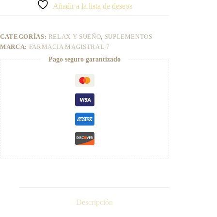
t
Añadir a la lista de deseos
cantidad
e
r
n
CATEGORÍAS:
RELAX Y SUEÑO
,
SUPLEMENTOS
a
t
MARCA:
FARMACIA MAGISTRAL 7
i
Pago seguro garantizado
v
e
:
Descripción