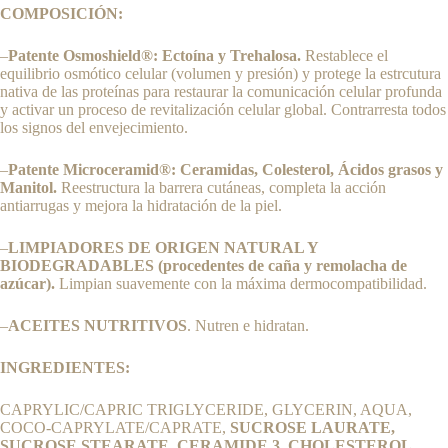
COMPOSICIÓN:
–
Patente Osmoshield®: Ectoína y Trehalosa.
Restablece el
equilibrio osmótico celular (volumen y presión) y protege la estrcutura
nativa de las proteínas para restaurar la comunicación celular profunda
y activar un proceso de revitalización celular global. Contrarresta todos
los signos del envejecimiento.
–
Patente Microceramid®: Ceramidas, Colesterol, Ácidos grasos y
Manitol.
Reestructura la barrera cutáneas, completa la acción
antiarrugas y mejora la hidratación de la piel.
–
LIMPIADORES DE ORIGEN NATURAL Y
BIODEGRADABLES (procedentes de caña y remolacha de
azúcar).
Limpian suavemente con la máxima dermocompatibilidad.
–
ACEITES NUTRITIVOS
. Nutren e hidratan.
INGREDIENTES:
CAPRYLIC/CAPRIC TRIGLYCERIDE, GLYCERIN, AQUA,
COCO-CAPRYLATE/CAPRATE,
SUCROSE LAURATE,
SUCROSE STEARATE, CERAMIDE 3, CHOLESTEROL,