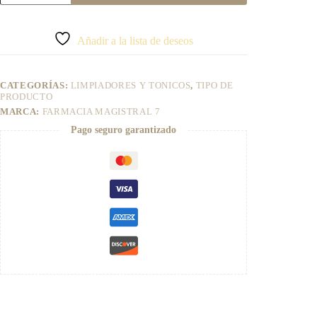
FARMACIA
A
MAGISTRAL
l
7
t
Añadir a la lista de deseos
cantidad
e
r
n
CATEGORÍAS:
LIMPIADORES Y TONICOS
,
TIPO DE
a
PRODUCTO
t
MARCA:
FARMACIA MAGISTRAL 7
i
v
Pago seguro garantizado
e
: