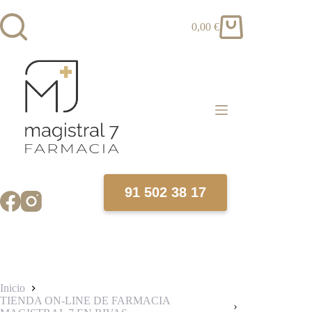
Saltar
al
0,00
€
contenido
Carro
de
compra
91 502 38 17
Inicio
TIENDA ON-LINE DE FARMACIA