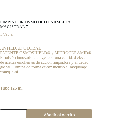
LIMPIADOR OSMOTICO FARMACIA
MAGISTRAL 7
17,95
€
ANTIEDAD GLOBAL
​​​​​​​​PATENTE OSMOSHIELD® y MICROCERAMID®
Emulsión innovadora en gel con una cantidad elevada
de aceites emolientes de acción limpiadora y antiedad
global. Elimina de forma eficaz incluso el maquillaje
waterproof.
Tubo 125 ml​
LIMPIADOR
Añadir al carrito
OSMOTICO