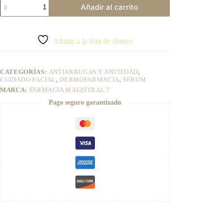
SÉRUM
Añadir al carrito
REDENSIFICANTE
FARMACIA
A
MAGISTRAL
l
7
t
Añadir a la lista de deseos
cantidad
e
r
n
CATEGORÍAS:
ANTIARRUGAS Y ANTIEDAD
,
a
CUIDADO FACIAL
,
DERMOFARMACIA
,
SERUM
t
MARCA:
FARMACIA MAGISTRAL 7
i
v
Pago seguro garantizado
e
: