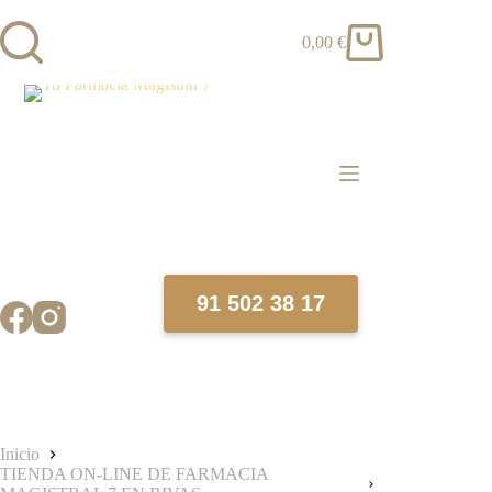
Saltar
al
0,00
€
contenido
Carro
de
compra
91 502 38 17
Inicio
TIENDA ON-LINE DE FARMACIA