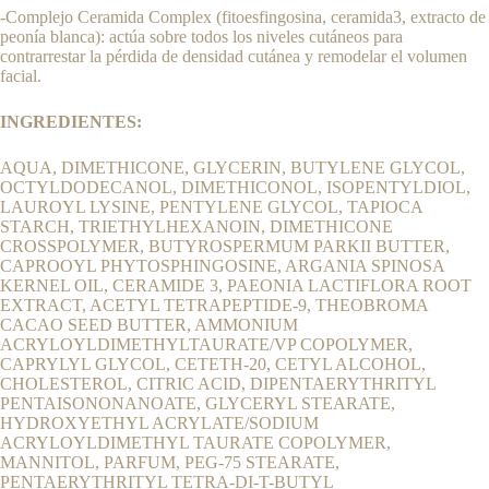
-Complejo Ceramida Complex (fitoesfingosina, ceramida3, extracto de
peonía blanca): actúa sobre todos los niveles cutáneos para
contrarrestar la pérdida de densidad cutánea y remodelar el volumen
facial.
INGREDIENTES:
AQUA, DIMETHICONE, GLYCERIN, BUTYLENE GLYCOL,
OCTYLDODECANOL, DIMETHICONOL, ISOPENTYLDIOL,
LAUROYL LYSINE, PENTYLENE GLYCOL, TAPIOCA
STARCH, TRIETHYLHEXANOIN, DIMETHICONE
CROSSPOLYMER, BUTYROSPERMUM PARKII BUTTER,
CAPROOYL PHYTOSPHINGOSINE, ARGANIA SPINOSA
KERNEL OIL, CERAMIDE 3, PAEONIA LACTIFLORA ROOT
EXTRACT, ACETYL TETRAPEPTIDE-9, THEOBROMA
CACAO SEED BUTTER, AMMONIUM
ACRYLOYLDIMETHYLTAURATE/VP COPOLYMER,
CAPRYLYL GLYCOL, CETETH-20, CETYL ALCOHOL,
CHOLESTEROL, CITRIC ACID, DIPENTAERYTHRITYL
PENTAISONONANOATE, GLYCERYL STEARATE,
HYDROXYETHYL ACRYLATE/SODIUM
ACRYLOYLDIMETHYL TAURATE COPOLYMER,
MANNITOL, PARFUM, PEG-75 STEARATE,
PENTAERYTHRITYL TETRA-DI-T-BUTYL