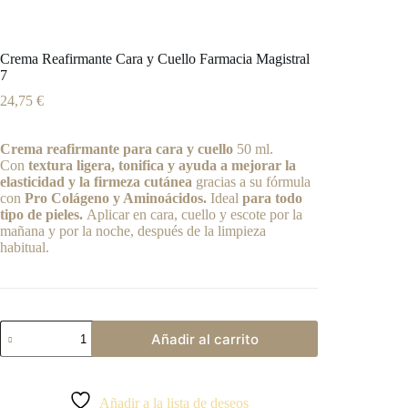
Crema Reafirmante Cara y Cuello Farmacia Magistral
7
24,75
€
Crema reafirmante para cara y cuello
50 ml.
Con
textura ligera, tonifica y ayuda a mejorar la
elasticidad y la firmeza cutánea
gracias a su fórmula
con
Pro Colágeno y Aminoácidos.
Ideal
para todo
tipo de pieles.
Aplicar en cara, cuello y escote por la
mañana y por la noche, después de la limpieza
habitual.
Crema
Añadir al carrito
Reafirmante
Cara
A
y
l
Cuello
t
Añadir a la lista de deseos
Farmacia