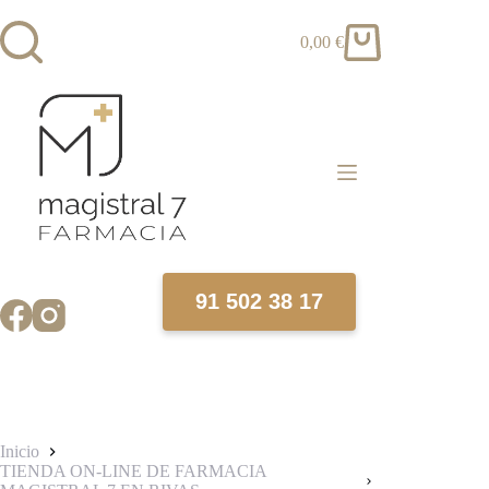
Saltar
al
0,00
€
contenido
Carro
de
compra
91 502 38 17
Inicio
TIENDA ON-LINE DE FARMACIA