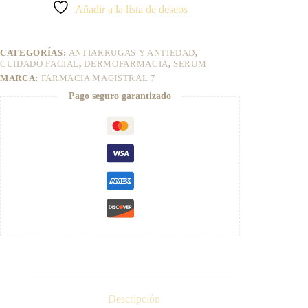
t
Añadir a la lista de deseos
e
r
n
CATEGORÍAS:
ANTIARRUGAS Y ANTIEDAD
,
a
CUIDADO FACIAL
,
DERMOFARMACIA
,
SERUM
t
MARCA:
FARMACIA MAGISTRAL 7
i
v
Pago seguro garantizado
e
:
Descripción