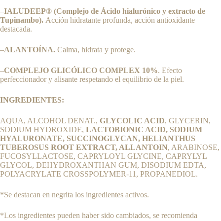
–
IALUDEEP® (Complejo de Ácido hialurónico y extracto de
Tupinambo).
Acción hidratante profunda, acción antioxidante
destacada.
–
ALANTOÍNA.
Calma, hidrata y protege.
–
COMPLEJO GLICÓLICO COMPLEX 10%
. Efecto
perfeccionador y alisante respetando el equilibrio de la piel.
INGREDIENTES:
AQUA, ALCOHOL DENAT.,
GLYCOLIC ACID
, GLYCERIN,
SODIUM HYDROXIDE,
LACTOBIONIC ACID, SODIUM
HYALURONATE, SUCCINOGLYCAN, HELIANTHUS
TUBEROSUS ROOT EXTRACT, ALLANTOIN
, ARABINOSE,
FUCOSYLLACTOSE, CAPRYLOYL GLYCINE, CAPRYLYL
GLYCOL, DEHYDROXANTHAN GUM, DISODIUM EDTA,
POLYACRYLATE CROSSPOLYMER-11, PROPANEDIOL.
*Se destacan en negrita los ingredientes activos.
*Los ingredientes pueden haber sido cambiados, se recomienda