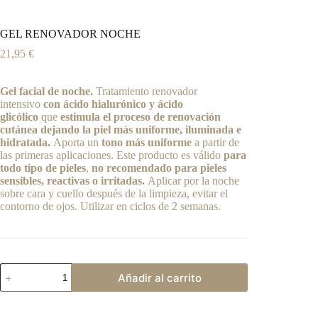
GEL RENOVADOR NOCHE
21,95
€
Gel facial de noche.
Tratamiento renovador
intensivo
con ácido hialurónico y ácido
glicólico
que
estimula el proceso de renovación
cutánea dejando la piel más uniforme, iluminada e
hidratada.
Aporta un
tono más uniforme
a partir de
las primeras aplicaciones. Este producto es válido
para
todo tipo de pieles
,
no recomendado para pieles
sensibles, reactivas o irritadas.
Aplicar por la noche
sobre cara y cuello después de la limpieza, evitar el
contorno de ojos. Utilizar en ciclos de 2 semanas.
GEL
Añadir al carrito
RENOVADOR
NOCHE
A
cantidad
l