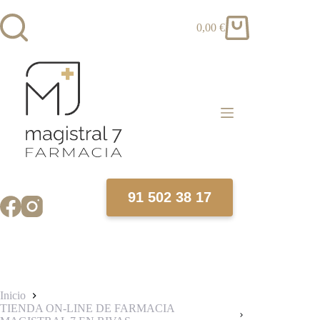
Saltar
al
0,00
€
contenido
Carro
de
compra
91 502 38 17
Inicio
TIENDA ON-LINE DE FARMACIA