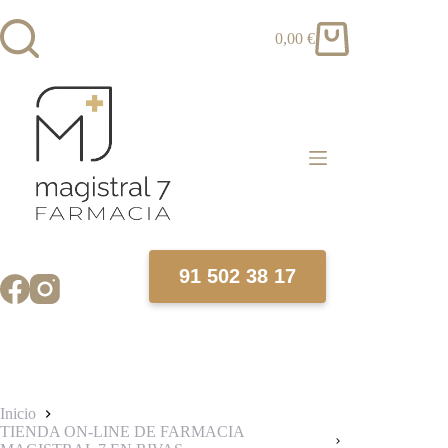
Saltar
al
0,00
€
contenido
Carro
de
compra
91 502 38 17
Inicio
TIENDA ON-LINE DE FARMACIA