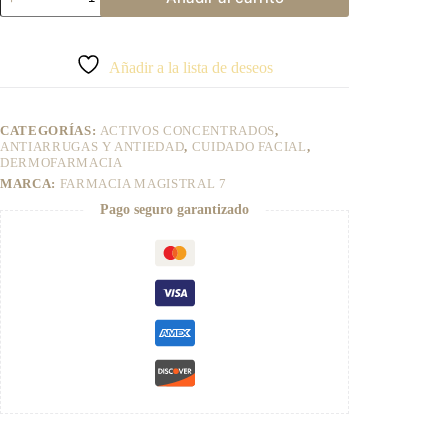
BTX
FARMACIA
A
MAGISTRAL
l
7
t
Añadir a la lista de deseos
cantidad
e
r
n
CATEGORÍAS:
ACTIVOS CONCENTRADOS
,
a
ANTIARRUGAS Y ANTIEDAD
,
CUIDADO FACIAL
,
t
DERMOFARMACIA
i
MARCA:
FARMACIA MAGISTRAL 7
v
e
Pago seguro garantizado
: