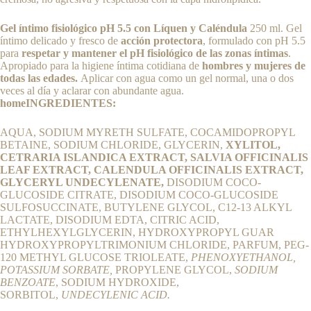
Gel íntimo fisiológico pH 5.5 con Líquen y Caléndula
250 ml. Gel
íntimo delicado y fresco de
acción protectora
, formulado con pH 5.5
para
respetar y mantener el pH fisiológico de las zonas íntimas
.
Apropiado para la higiene íntima cotidiana de
hombres y mujeres de
todas las edades.
Aplicar con agua como un gel normal, una o dos
veces al día y aclarar con abundante agua.
homeINGREDIENTES:
AQUA, SODIUM MYRETH SULFATE, COCAMIDOPROPYL
BETAINE, SODIUM CHLORIDE, GLYCERIN,
XYLITOL,
CETRARIA ISLANDICA EXTRACT, SALVIA OFFICINALIS
LEAF EXTRACT, CALENDULA OFFICINALIS EXTRACT,
GLYCERYL UNDECYLENATE,
DISODIUM COCO-
GLUCOSIDE CITRATE, DISODIUM COCO-GLUCOSIDE
SULFOSUCCINATE, BUTYLENE GLYCOL, C12-13 ALKYL
LACTATE, DISODIUM EDTA, CITRIC ACID,
ETHYLHEXYLGLYCERIN, HYDROXYPROPYL GUAR
HYDROXYPROPYLTRIMONIUM CHLORIDE, PARFUM, PEG-
120 METHYL GLUCOSE TRIOLEATE,
PHENOXYETHANOL,
POTASSIUM SORBATE,
PROPYLENE GLYCOL,
SODIUM
BENZOATE
, SODIUM HYDROXIDE,
SORBITOL,
UNDECYLENIC ACID.