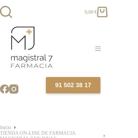
Saltar
al
0,00
€
contenido
Carro
de
compra
91 502 38 17
Inicio
TIENDA ON-LINE DE FARMACIA