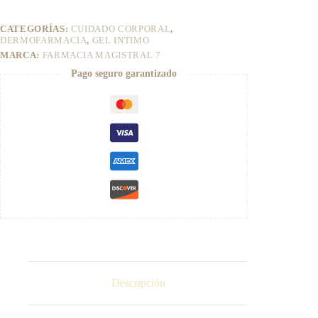
r
7
n
cantidad
CATEGORÍAS:
CUIDADO CORPORAL
,
a
DERMOFARMACIA
,
GEL INTIMO
t
MARCA:
FARMACIA MAGISTRAL 7
i
v
Pago seguro garantizado
e
:
Descripción