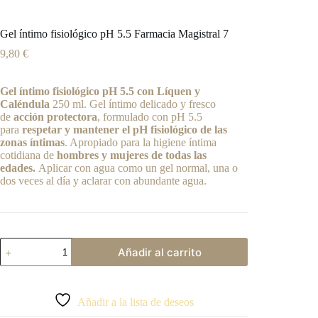
Gel íntimo fisiológico pH 5.5 Farmacia Magistral 7
9,80
€
Gel íntimo fisiológico pH 5.5 con Líquen y
Caléndula
250 ml. Gel íntimo delicado y fresco
de
acción protectora
, formulado con pH 5.5
para
respetar y mantener el pH fisiológico de las
zonas íntimas
. Apropiado para la higiene íntima
cotidiana de
hombres y mujeres de todas las
edades.
Aplicar con agua como un gel normal, una o
dos veces al día y aclarar con abundante agua.
Gel
Añadir al carrito
íntimo
fisiológico
A
pH
l
5.5
t
Añadir a la lista de deseos
Farmacia
e
Magistral