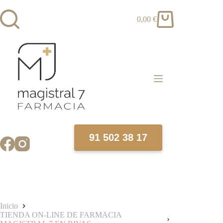
Saltar
al
0,00
€
contenido
Carro
de
compra
91 502 38 17
Inicio
TIENDA ON-LINE DE FARMACIA