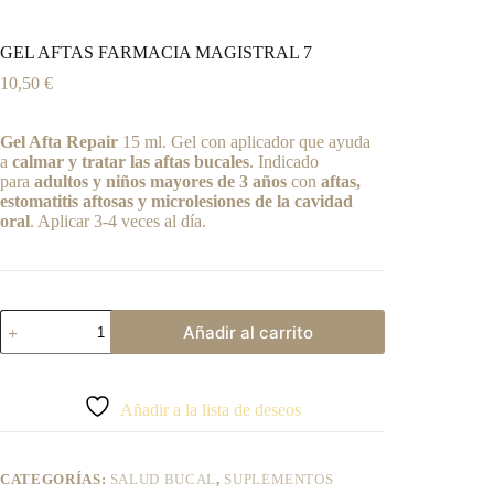
GEL AFTAS FARMACIA MAGISTRAL 7
10,50
€
Gel Afta Repair
15 ml. Gel con aplicador que ayuda
a
calmar y tratar las aftas bucales
. Indicado
para
adultos y niños mayores de 3 años
con
aftas,
estomatitis aftosas y microlesiones de la cavidad
oral
. Aplicar 3-4 veces al día.
GEL
Añadir al carrito
AFTAS
FARMACIA
A
MAGISTRAL
l
7
t
Añadir a la lista de deseos
cantidad
e
r
n
CATEGORÍAS:
SALUD BUCAL
,
SUPLEMENTOS
a