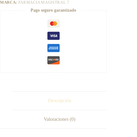
t
MARCA:
FARMACIA MAGISTRAL 7
i
Pago seguro garantizado
v
e
:
Descripción
Valoraciones (0)