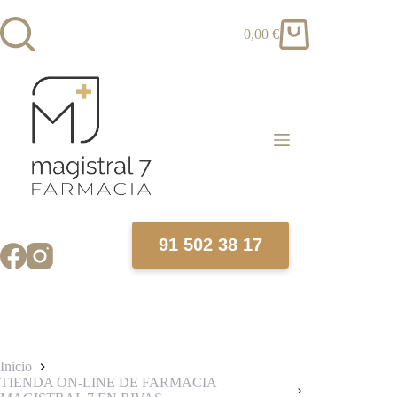
Saltar
al
0,00
€
contenido
Carro
de
compra
91 502 38 17
Inicio
TIENDA ON-LINE DE FARMACIA