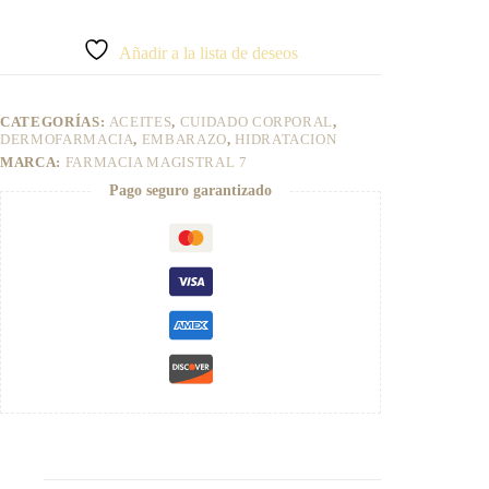
A
nutritivo
l
Farmacia
t
Añadir a la lista de deseos
Magistral
e
7
r
cantidad
n
CATEGORÍAS:
ACEITES
,
CUIDADO CORPORAL
,
a
DERMOFARMACIA
,
EMBARAZO
,
HIDRATACION
t
MARCA:
FARMACIA MAGISTRAL 7
i
v
Pago seguro garantizado
e
: