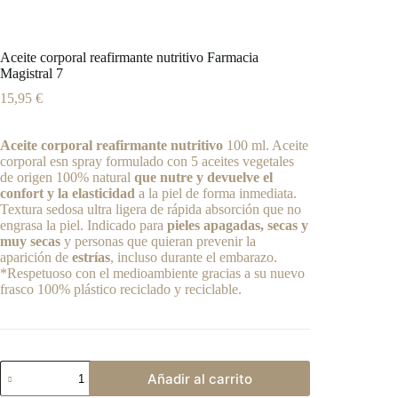
Aceite corporal reafirmante nutritivo Farmacia
Magistral 7
15,95
€
Aceite corporal reafirmante nutritivo
100 ml. Aceite
corporal esn spray formulado con 5 aceites vegetales
de origen 100% natural
que nutre y devuelve el
confort y la elasticidad
a la piel de forma inmediata.
Textura sedosa ultra ligera de rápida absorción que no
engrasa la piel. Indicado para
pieles apagadas, secas y
muy secas
y personas que quieran prevenir la
aparición de
estrías
, incluso durante el embarazo.
*Respetuoso con el medioambiente gracias a su nuevo
frasco 100% plástico reciclado y reciclable.
Aceite
Añadir al carrito
corporal
reafirmante