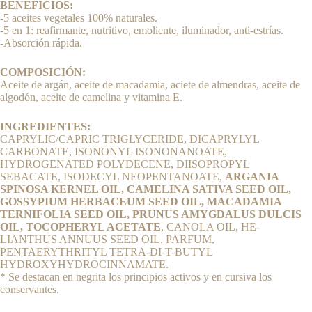
BENEFICIOS:
-5 aceites vegetales 100% naturales.
-5 en 1: reafirmante, nutritivo, emoliente, iluminador, anti-estrías.
-Absorción rápida.
COMPOSICIÓN:
Aceite de argán, aceite de macadamia, aciete de almendras, aceite de
algodón, aceite de camelina y vitamina E.
INGREDIENTES:
CAPRYLIC/CAPRIC TRIGLYCERIDE, DICA­PRYLYL
CARBONATE, ISONONYL ISONO­NANOATE,
HYDROGENATED POLYDECE­NE, DIISOPROPYL
SEBACATE, ISODECYL NEOPENTANOATE,
ARGANIA
SPINOSA KERNEL OIL, CAMELINA SATIVA SEED OIL,
GOSSYPIUM HERBACEUM SEED OIL, MACADAMIA
TERNIFOLIA SEED OIL, PRUNUS AMYGDALUS DULCIS
OIL, TOCOPHERYL ACETATE
, CANOLA OIL, HE­
LIANTHUS ANNUUS SEED OIL, PARFUM,
PENTAERYTHRITYL TETRA-DI-T-BUTYL
HYDROXYHYDROCINNAMATE.
* Se destacan en negrita los principios activos y en cursiva los
conservantes.