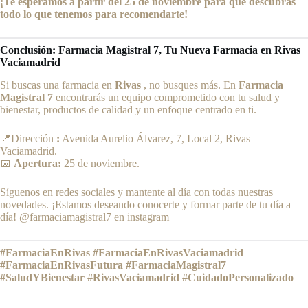
¡Te esperamos a partir del 25 de noviembre para que descubras
todo lo que tenemos para recomendarte!
Conclusión: Farmacia Magistral 7, Tu Nueva Farmacia en Rivas
Vaciamadrid
Si buscas una farmacia en
Rivas
, no busques más. En
Farmacia
Magistral 7
encontrarás un equipo comprometido con tu salud y
bienestar, productos de calidad y un enfoque centrado en ti.
📍Dirección
:
Avenida Aurelio Álvarez, 7, Local 2, Rivas
Vaciamadrid.
📅
Apertura:
25 de noviembre.
Síguenos en redes sociales y mantente al día con todas nuestras
novedades. ¡Estamos deseando conocerte y formar parte de tu día a
día! @farmaciamagistral7 en instagram
#FarmaciaEnRivas #FarmaciaEnRivasVaciamadrid
#FarmaciaEnRivasFutura #FarmaciaMagistral7
#SaludYBienestar #RivasVaciamadrid #CuidadoPersonalizado