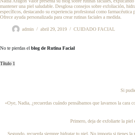
Nadia Aragón Valor presenta su blog sobre rutinas faciales, explicando
mantener una piel saludable. Desglosa consejos sobre exfoliación, hidra
específicos, destacando su experiencia profesional como farmacéutica 
Ofrece ayuda personalizada para crear rutinas faciales a medida.
admin
abril 29, 2019
CUIDADO FACIAL
No te pierdas el
blog de Rutina Facial
Título 1
Si pudi
«Oye, Nadia, ¿recuerdas cuándo pensábamos que lavarnos la cara con 
Primero, deja de exfoliarte la piel
Segundo, recuerda siempre hidratar tu piel. No importa si tienes la p