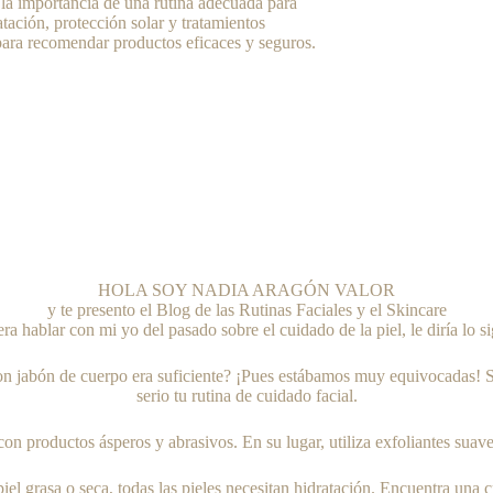
 la importancia de una rutina adecuada para
tación, protección solar y tratamientos
para recomendar productos eficaces y seguros.
HOLA SOY NADIA ARAGÓN VALOR
y te presento el Blog de las Rutinas Faciales y el Skincare
era hablar con mi yo del pasado sobre el cuidado de la piel, le diría lo si
jabón de cuerpo era suficiente? ¡Pues estábamos muy equivocadas! Si q
serio tu rutina de cuidado facial.
 con productos ásperos y abrasivos. En su lugar, utiliza exfoliantes suav
iel grasa o seca, todas las pieles necesitan hidratación. Encuentra una 