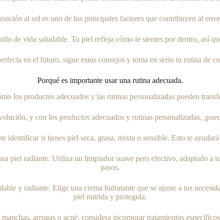
xposición al sol es uno de los principales factores que contribuyen al en
tilo de vida saludable. Tu piel refleja cómo te sientes por dentro, así qu
perfecta en el futuro, sigue estos consejos y toma en serio tu rutina de c
Porqué es importante usar una rutina adecuada.
mo los productos adecuados y las rutinas personalizadas pueden transfo
volución, y con los productos adecuados y rutinas personalizadas, ¡pue
e identificar si tienes piel seca, grasa, mixta o sensible. Esto te ayudar
piel radiante. Utiliza un limpiador suave pero efectivo, adaptado a tu 
pasos.
udable y radiante. Elige una crema hidratante que se ajuste a tus necesi
piel nutrida y protegida.
 manchas, arrugas o acné, considera incorporar tratamientos específico