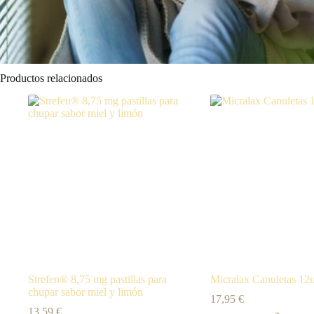
Productos relacionados
Strefen® 8,75 mg pastillas para
Micralax Canuletas 12
chupar sabor miel y limón
17,95
€
13,59
€