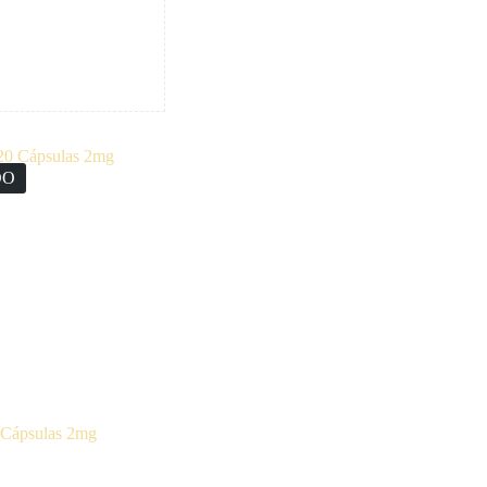
DO
 Cápsulas 2mg