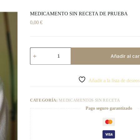
MEDICAMENTO SIN RECETA DE PRUEBA
0,00
€
MEDICAMENTO
SIN
Añadir al car
RECETA
DE
A
PRUEBA
l
cantidad
t
Añadir a la lista de deseos
e
r
n
CATEGORÍA:
MEDICAMENTOS SIN RECETA
a
t
Pago seguro garantizado
i
v
e
: