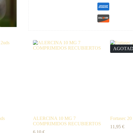
AGOTA
uds
ALERCINA 10 MG 7
Fortasec 20
COMPRIMIDOS RECUBIERTOS
11,95
€
6,10
€